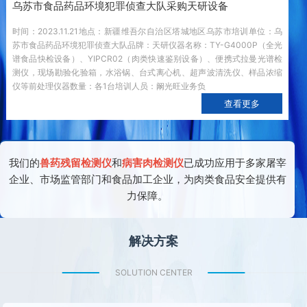
乌苏市食品药品环境犯罪侦查大队采购天研设备
时间：2023.11.21地点：新疆维吾尔自治区塔城地区乌苏市培训单位：乌
苏市食品药品环境犯罪侦查大队品牌：天研仪器名称：TY-G4000P（全光
谱食品快检设备）、YIPCR02（肉类快速鉴别设备）、便携式拉曼光谱检
测仪，现场勘验化验箱，水浴锅、台式离心机、超声波清洗仪、样品浓缩
仪等前处理仪器数量：各1台培训人员：阚光旺业务负
查看更多
我们的
兽药残留检测仪
和
病害肉检测仪
已成功应用于多家屠宰
企业、市场监管部门和食品加工企业，为肉类食品安全提供有
力保障。
解决方案
SOLUTION CENTER