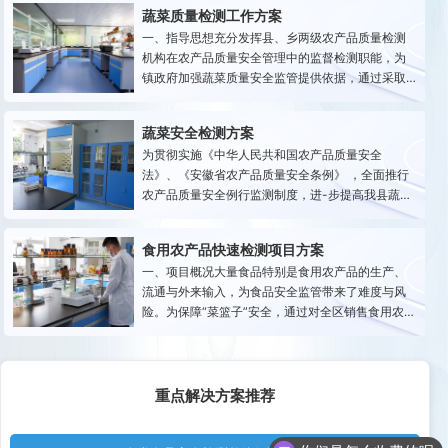
蔬菜质量检测工作方案
一、指导思想充分发挥县、乡两级农产品质量检测
机构在农产品质量安全管理中的监督检测职能，为
镇政府加强蔬菜质量安全监管提供依据，通过采取
常规和速测检测相结合的方法，切实加大执法监督
力度，促进我镇蔬菜无公害标准化生产，提高蔬菜
蔬菜安全检测方案
质量安全水平，增加市场竞争力，满足我镇蔬菜市
为贯彻实施《中华人民共和国农产品质量安全
场准入要求。二、检测计划结合市县蔬菜
法》、《安徽省农产品质量安全条例》 ，全面推行
农产品质量安全例行监测制度，进-步提高我县蔬菜
质量安全水平，特制定2012年蔬菜质量安全例行监
测方案。一、监测范围.县农委对辖区内10个镇开展
食用农产品快速检测项目方案
蔬菜质重安全例行监测工作，并根据蔬菜质量安全
一、项目概况大量食品特别是食用农产品的生产、
监管工作要求,组织开展定期和不定期抽检
流通与外来输入，为食品安全监管带来了难度与风
险。为保障“菜篮子”安全，通过对全区销售食用农产
品的农贸市场、商场超市、生鲜店等开展食用农产
品快速检测，及时筛查发现不合格食用农产品，公
示快检信息，依法处置不合格食用农产品，充分发
挥快检筛查的“防火墙”“过滤网”
重点解决方案推荐