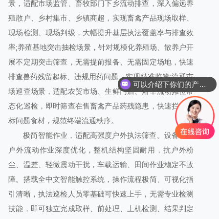
景，适配市场监管、畜牧部门下乡流动排查，深入偏远养
殖散户、乡村集市、乡镇商超，实现畜禽产品现场取样、
现场检测、现场判级，大幅提升基层执法覆盖率与排查效
率;养殖基地突击抽检场景，针对规模化养殖场、散养户开
展不定期突击筛查，无需提前报备、无需固定场地，快速
排查兽药残留超标、违规用药问题，实现精准监管;流通市
可以介绍下你们的产品么
场巡查场景，适配农贸市场、生鲜门店、屠宰流动摊位常
态化巡检，即时筛查在售畜禽产品药残隐患，快速拦截超
标问题食材，规范终端流通秩序。
极简智能作业，适配高强度户外执法筛查。设备针对
户外流动作业深度优化，整机结构坚固耐用，抗户外粉
尘、温差、轻微震动干扰，车载运输、田间作业稳定不故
障。搭载全中文智能触控系统，操作流程极简、可视化指
引清晰，执法巡检人员零基础可快速上手，无需专业检测
技能，即可独立完成取样、前处理、上机检测、结果判定