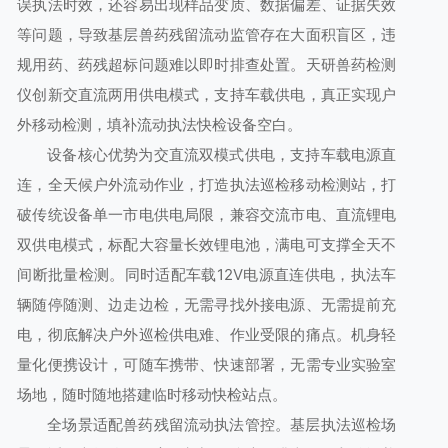
误执法时效，还容易出现样品变质、数据偏差、证据失效
等问题，导致基层兽药残留流动监管存在大面积盲区，违
规用药、药残超标问题难以即时排查处置。天研兽药检测
仪创新交直流两用供电模式，支持车载供电，真正实现户
外移动检测，填补流动执法快检设备空白。
设备核心优势为交直流双模式供电，支持车载电源直
连，全天候户外流动作业，打造执法巡检移动检测站，打
破传统设备单一市电供电局限，兼容交流市电、直流锂电
双供电模式，标配大容量长效锂电池，满电可支撑全天不
间断批量检测。同时适配车载12V电源直连供电，执法车
辆随停随测、边走边检，无需寻找外接电源、无需提前充
电，彻底解决户外巡检供电难、作业受限的痛点。机身轻
量化便携设计，可随车携带、快速部署，无需专业实验室
场地，随时随地搭建临时移动快检站点。
全场景适配兽药残留流动执法管控。基层执法巡检场