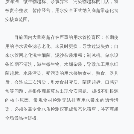
质浑浊、微生物超标、余氯异常、污染物超标的门店，将
被责令整改、暂停经营，用水安全正式纳入商超常态化食
安核查范围。
目前国内大量商超存在严重的用水管控盲区：长期使
用的净水设备滤芯老化、未及时更换，导致过滤失效；自
来水管网老化滋生细菌、泥沙杂质堆积；制冰机、储水设
备长期不清洗，滋生微生物、水垢杂质，导致加工用水细
菌超标、水质污染。受污染的用水接触食材、熟食、器具
后，会造成二次污染，引发食材变质、菌落超标、口感异
常等问题，是很多商超莫名出现食安问题、却找不到根源
的核心原因。常规食材检测无法排查用水带来的隐性污
染，必须依靠专业水质检测仪完成常态化筛查，补齐商超
全场景品控短板。