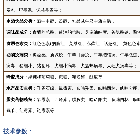
素A、T2毒素、伏马毒素等；
水酒饮品分析：
酒中甲醇、乙醇、乳品及牛奶中蛋白质，
调味品成分：
食醋的总酸、酱油的总酸、芝麻油纯度、谷氨酸钠、酱
食用色素类：
红色色素(胭脂红、苋菜红、赤藓红、诱惑红)、黄色色素
动物疫病类：
禽流感、新城疫、牛羊口蹄疫、牛羊结核病、牛羊包虫
病毒、猪细小、猪圆环、犬细小病毒、犬瘟热病毒、犬狂犬病毒等；
蜂蜜成分：
果糖和葡萄糖、蔗糖、淀粉酶、酸度等
水产品安全类：
孔雀石绿、氯霉素、呋喃妥因、呋喃西林、呋喃它酮
蛋类药物残留：
氯霉素，四环素，磺胺类，喹诺酮类，呋喃西林，呋
氨苄、红霉素、链霉素等
技术参数：