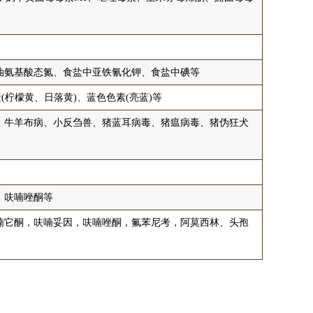
油氨基酸态氮、食盐中亚铁氰化钾、食盐中碘等
(柠檬黄、日落黄)、蓝色色素(亮蓝)等
、牛羊布病、小反刍兽、猪蓝耳病毒、猪瘟病毒、猪伪狂犬
、呋喃唑酮等
喃它酮，呋喃妥因，呋喃唑酮，氟苯尼考，阿莫西林、头孢