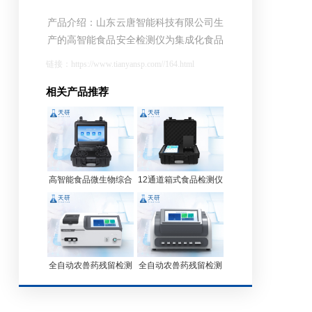
产品介绍：山东云唐智能科技有限公司生
产的高智能食品安全检测仪为集成化食品
安全快速检测分析设备，采用台式一体化
链接：https://www.tianyansp.com//164.html
设计，可快速检测200多种食品安全项
相关产品推荐
目，包含非食用化学物质、滥用食品添加
剂、农药残留、兽药残留、重金属、病害
肉、营养强化剂、抗生素类残留、激素类
残留、真菌毒素类残留、化学类残留等项
目的定性定量检测
高智能食品微生物综合
12通道箱式食品检测仪
分析仪
器（TY-GB12）
全自动农兽药残留检测
全自动农兽药残留检测
仪 TY-QNS24
仪 TY-QNS48