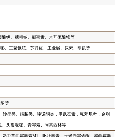
梨酸钾、糖精钠、甜蜜素、木耳硫酸镁等
明B、三聚氰胺、苏丹红、工业碱、尿素、明矾等
雌酚等
、沙星类、磺胺类、喹诺酮类，甲砜霉素，氟苯尼考，金刚
星、头孢啦啶、青霉素、阿莫西林等
，奶中黄曲霉毒素M1、呕吐毒素、玉米赤霉烯酮、赭曲霉毒