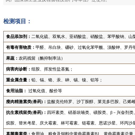
检测项目：
食品添加剂：
二氧化硫、双氧水、亚硝酸盐、硝酸盐、苯甲酸钠、山
有毒有害物质：
甲醛、吊白块、硼砂、过氧化苯甲酰、溴酸钾、罗丹
果蔬：
农药残留（酶抑制率法）
病害肉诊断：
组胺、挥发性盐基氮；
重金属含量：
铅、镉、铬、汞、砷、锡、镍、铝等；
食用油脂：
过氧化值、酸价等
瘦肉精激素类(兽药)：
盐酸克伦特罗、沙丁胺醇、莱克多巴胺、己烯
抗生素残留类(兽药)：
四环素类、硝基呋喃类、磺胺类、β－兴奋剂类
烷胺、替米考星、庆大霉素、林可霉素、链霉素、恩诺沙星、环丙沙
真菌毒素类：
食用油、粮食及饲料中黄曲霉毒素B1、黄曲霉毒素总量