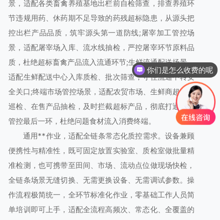
景，适配各类畜禽养殖基地出栏前自检筛查，排查养殖环
节违规用药、休药期不足导致的药残超标隐患，从源头把
控出栏产品品质，筑牢源头第一道防线;屠宰加工管控场
景，适配屠宰场入库、流水线抽检，严控屠宰环节原料品
质，杜绝超标畜禽产品流入流通环节;生鲜流通配送场景，
你们是怎么收费的呢
适配生鲜配送中心入库质检、批次筛查，守住流通中转安
全关口;终端市场管控场景，适配农贸市场、生鲜商超日常
巡检、在售产品抽检，及时拦截超标产品，彻底打通药残
管控最后一环，杜绝问题食材流入消费终端。
通用**作业，适配全链条常态化质控需求。设备兼顾
便携性与精准性，既可固定放置实验室、质检室做批量精
准检测，也可携带至田间、市场、流动点位做现场快检，
全链条场景无缝切换、无需更换设备、无需调试参数。操
作流程极简统一，全环节标准化作业，零基础工作人员简
单培训即可上手，适配全流程高频次、常态化、全覆盖的