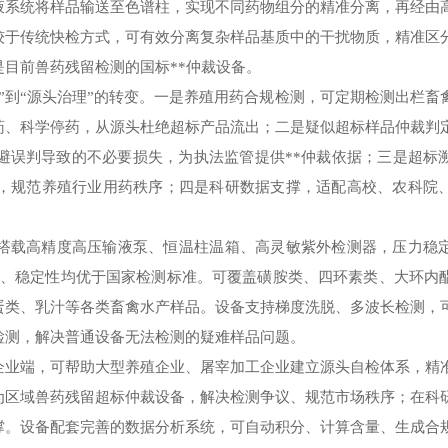
液系统将样品输送至色谱柱，实现不同药物组分的精准分离，再经由
较于传统快检方式，可有效分离复杂样品基质中的干扰物质，精准区
目前兽药残留检测的国标**仲裁设备。
”到“源头治理”的转变。一是养殖用药合规检测，可定期检测出栏畜
药、科学停药，从源头杜绝超标产品流出；二是疑似超标样品仲裁判
避误判导致的不必要损失，为执法监管提供**仲裁依据；三是超标
，规范养殖行业用药秩序；四是科研数据支撑，适配高校、农科院
搭载高精度高压输液泵、恒温柱温箱、高灵敏紫外检测器，压力稳
复性、稳定性均优于国家检测标准。可覆盖磺胺类、四环素类、大环内
蛋类、乳汁等各类畜禽水产样品。设备支持梯度洗脱、多波长检测，
检测，解决普通设备无法检测的疑难样品问题。
企业端，可帮助大型养殖企业、屠宰加工企业建立源头自检体系，精
为区域兽药残留超标仲裁设备，解决检测争议、规范市场秩序；在科
撑。设备配套完善的数据分析系统，可自动积分、计算含量、生成合