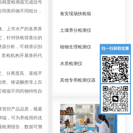
高精度检测器完成信号
分同类药物不同组分，
食安现场快检箱
禽、上市水产的各类兽
土壤养分检测仪
定，针对快检筛查出的
溯源分析，可精准识别
植物生理检测仪
、质检机构开展兽药代
水质检测仪
定、分离度高、基线平
其他专用检测仪器
酯类、喹诺酮类等上百
可根据不同药物特性自
准管控产品品质，规避
研端，可为养殖用药优
规检测报告，数据可溯