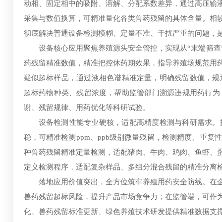
动相、固定相中的吸附、溶解、分配系数差异，通过高压输
采集与数值换算，可精准量化各类兽药残留的具体含量。相
彻底解决普通设备检测模糊、定量不准、干扰严重的问题，是
设备核心应用聚焦养殖源头安全管控，实现从“末端筛查
药残留精准数值，精准把控休药期效果，指导养殖场规范用
疑似超标样品，通过液相色谱精准定量，明确残留数值，规
超标药物种类、残留浓度，帮助监管部门溯源违规用药行为
谢、残留规律、用药优化等科研试验。
设备检测性能专业硬核，适配高精度检测与科研需求。
稳，可精准检测ppm、ppb级别微量残留，检测精度、重
种兽药残留精准定量检测，适配猪肉、牛肉、鸡肉、鱼虾、
定义检测程序，适配复杂样品、多组分混合残留的精准分离
落地应用价值突出，全方位筑牢养殖用药安全防线。在
兽药残留超标风险，提升产品市场竞争力；在监管端，可作
化、兽药残留标准更新、绿色养殖技术研发提供精准数据支