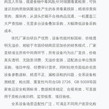
肉流入市场，规避食物中毒风险;针对细菌毒素检测，可快
速识别肉类致病菌滋生产生的各类毒素残留，精准排查病
害肉、腐坏肉，从源头拦截不合格肉品流通。一机覆盖三
大严查指标，无需多台设备叠加采购，大幅降低设备采购
成本。
依托厂家自研自产优势，设备性能对标国标、价格透
明无溢价。相较于市面经销商层层加价的销售模式，厂家
直销省去所有中间商环节，所有设备均为出厂直供，价格
真实透明、无隐形消费、无溢价套路，适配政企单位预算
采购、项目申报、经费审计需求。同时杜绝市面低价劣质
设备参数虚标、精度不足、漏检误检的问题，全系设备检
测精度、检出限、重复性均符合GB 2726、GB 5009等国
家食品安全检测标准，数据精准稳定、合规有效，可直接
用于质检台账归档、监管核查、项目验收。
全系设备场景适配性广泛，可满足不同用户差异化检