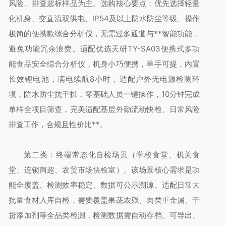
风险、排查超标样品为主。选购核心要点：优先选择轻量
化机身、交直流双供电、IP54及以上防水防尘等级、操作
极简的便携款综合分析仪，无需过多通道与**智能功能，
避免功能冗余浪费。适配优选天研TY-SA03便携式多功
能食品安全综合分析仪，机身小巧便携，单手可提，内置
长效锂电池，满电续航8小时，适配户外无电源检测环
境，防水防尘抗干扰，零基础人员一键操作，10分钟完成
单样全项目筛查，完美适配基层外勤流动快检、日常风险
排查工作，合规且性价比**。
第二类：终端常态化自检场景（学校食堂、机关食
堂、连锁商超、农贸市场快检室）。该场景核心需求是功
能全覆盖、检测效率稳定、数据可公示溯源、适配日常大
批量食材入库自检，需要覆盖果蔬农残、肉类重金属、干
货添加剂等全品类检测，检测数据需自动存档、可导出、