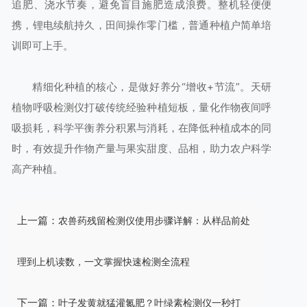
追肥、浇水节奏，避免盲目施肥造成浪费。整机轻便便
携，锂电续航持久，田间操作零门槛，普通种植户简单培
训即可上手。
精细化种植的核心，是做好养分“增收+节流”。天研
植物呼吸检测仪打破传统经验种植短板，量化作物夜间呼
吸损耗，科学平衡养分积累与消耗，在降低种植成本的同
时，有效提升作物产量与果实甜度、品相，助力农户科学
高产种植。
上一篇：
农兽药残留检测仪使用步骤详解：从样品前处
理到上机读数，一文掌握快速检测全流程
下一篇：
叶子发黄就猛灌氮肥？叶绿素检测仪一秒打