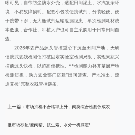
晰可见，自带防尘防水外壳，适配田间泥土、水汽复杂环
境，不易故障损耗。配套小包装便携试剂，分装轻便、便
于携带下乡，无大瓶试剂运输泄漏隐患，单次检测耗材成
本低廉，合作社、种植大户也可自主采购用于日常田间自
查。
2026年农产品源头管控重心下沉至田间产地，天研
便携式农残检测仪打破固定实验室检测局限，实现果蔬采
摘前源头快检，以超高便携性、**检测能力补齐基层产地
检测短板，助力农业部门搭建“田间筛查、产地准出、流
通复检”完整农残管控链条。
上一篇：
市场抽检不合格率上升，肉类综合检测仪成农
批市场标配!瘦肉精、抗生素、水分一机搞定!