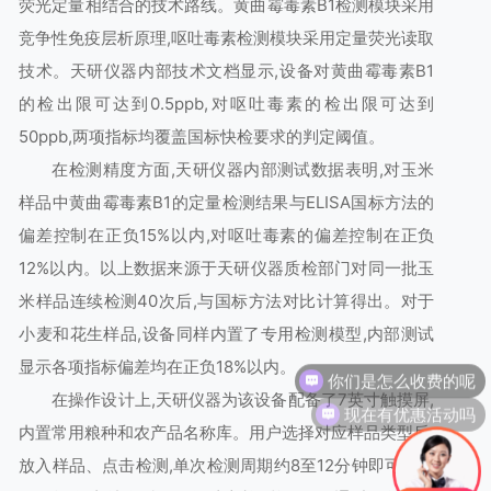
荧光定量相结合的技术路线。黄曲霉毒素B1检测模块采用
竞争性免疫层析原理,呕吐毒素检测模块采用定量荧光读取
技术。天研仪器内部技术文档显示,设备对黄曲霉毒素B1
的检出限可达到0.5ppb,对呕吐毒素的检出限可达到
50ppb,两项指标均覆盖国标快检要求的判定阈值。
在检测精度方面,天研仪器内部测试数据表明,对玉米
样品中黄曲霉毒素B1的定量检测结果与ELISA国标方法的
偏差控制在正负15%以内,对呕吐毒素的偏差控制在正负
12%以内。以上数据来源于天研仪器质检部门对同一批玉
米样品连续检测40次后,与国标方法对比计算得出。对于
小麦和花生样品,设备同样内置了专用检测模型,内部测试
显示各项指标偏差均在正负18%以内。
你们是怎么收费的呢
在操作设计上,天研仪器为该设备配备了7英寸触摸屏,
现在有优惠活动吗
内置常用粮种和农产品名称库。用户选择对应样品类型后,
放入样品、点击检测,单次检测周期约8至12分钟即可出结