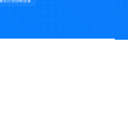
餐饮行业快检设备
产
 山东天研仪器有限公司 版权所有 |
鲁ICP备2022029621号-6
鲁公网安备37