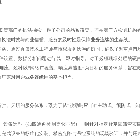
赖
。
监管部门的执法抽检、种子公司的品系筛查，还是第三方检测机构
响执法时效与商业信誉。服务的及时性是保障
业务连续
的生命线。
网络。通过直属技术工程师与授权服务伙伴的协同，确保了对重点市
软件设置、数据分析问题进行线上即时指导。对于必须现场处理的硬
师响应
。这种以“网络广覆盖、响应高速度”为目标的服务体系，旨在
力厂家对用户
业务连续
性的基本担当。
能”。天研的服务体系，致力于从“被动响应”向“主动式、预防式、
、设备选型（如四通道检测需求匹配），到针对特定转基因筛查项
会完成设备的标准化安装、精密光路与温控系统的现场验证，并与用