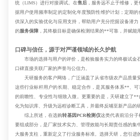
统（LIMS）进行对接调试。在
售后
，服务远不止于维修，更
据用户使用频率制定的定制化年度预防性维护计划；定期的
供深入的实验优化与应用支持，帮助用户充分挖掘设备潜力
的
服务保障
，其终极目标是确保检测结果的**可靠，并赋能
口碑与信任，源于对严谨领域的长久护航
市场的选择与用户的评价，是检验服务实力的终极试金
口碑直接关联厂家的声誉与公信力。
天研服务的客户网络，广泛涵盖了从省市级农产品质量
这些行业标杆用户的长期、稳定合作，是其服务体系**、
的前瞻性、专业性与细致入微。更重要的是，天研建立了*
化为知识库、升级为远程诊断工具，并最终反哺至新产品的
综上所述，在选购
转基因PCR检测仪
这类代表前沿分子
要组成部分，是厂家技术实力、管理效能与长期责任感的集
大服务支柱，重新定义了行业服务标准。选择天研，您引进的