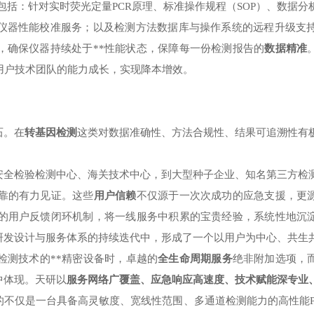
包括：针对实时荧光定量PCR原理、标准操作规程（SOP）、数据分
仪器性能校准服务；以及检测方法数据库与操作系统的远程升级支持
，确保仪器持续处于**性能状态，保障每一份检测报告的
数据精准
用户技术团队的能力成长，实现降本增效。
石。在
转基因检测
这类对数据准确性、方法合规性、结果可追溯性有
安全检验检测中心、海关技术中心，到大型种子企业、知名第三方检
可靠的有力见证。这些
用户信赖
不仅源于一次次成功的应急支援，更
*的用户反馈闭环机制，将一线服务中积累的宝贵经验，系统性地沉
研发设计与服务体系的持续迭代中，形成了一个以用户为中心、共生
检测技术的**精密设备时，卓越的
全生命周期服务
绝非附加选项，
中体现。天研以
服务网络广覆盖、应急响应高速度、技术赋能深专业
不仅是一台具备高灵敏度、宽线性范围、多通道检测能力的高性能P