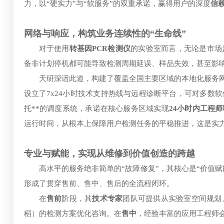
力，以“硬实力”与“软服务”的双重承诺，赢得用户的深度
信
网络与响应，构筑业务连续性的“生命线”
对于使用
转基因PCR检测仪
的实验室而言，无论是市场
备非计划停机都可能导致检测周期延误、样品失效，甚至影
天研深谙此道，构建了覆盖全国主要区域的本地化服务
设立了7x24小时技术支持热线与远程诊断平台，可对多数
托**的调度系统，承诺在核心服务区域实现
24小时内工程
运行时间，从根本上保障用户检测任务的平稳推进，这是实
专业与赋能，实现从维修到价值创造的跨越
高水平的服务绝非简单的“故障修复”，其核心是“价值赋
形成了贯穿售前、售中、售后的全流程闭环。
在
售前
阶段，其
技术专家
团队可提供从实验室空间规划
稻）的检测方案优化咨询。在
售中
，经验丰富的应用工程师