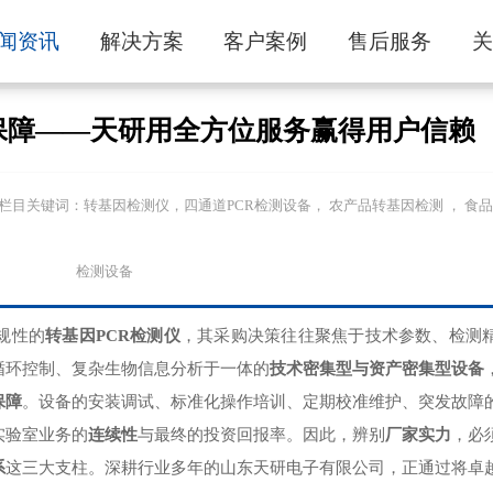
闻资讯
解决方案
客户案例
售后服务
保障——天研用全方位服务赢得用户信赖
om//684.html 栏目关键词：转基因检测仪，四通道PCR检测设备， 农产品转基因检测 
检测设备
规性的
转基因PCR检测仪
，其采购决策往往聚焦于技术参数、检测
循环控制、复杂生物信息分析于一体的
技术密集型与资产密集型设备
保障
。设备的安装调试、标准化操作培训、定期校准维护、突发故障
实验室业务的
连续性
与最终的投资回报率。因此，辨别
厂家实力
，必
系
这三大支柱。深耕行业多年的山东天研电子有限公司，正通过将卓