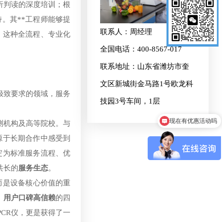
析判读的深度培训；根
。其**工程师能够提
联系人：周经理
。这种全流程、专业化
全国电话：400-8567-017
联系地址：山东省潍坊市奎
文区新城街金马路1号欧龙科
极致要求的领域，服务
技园3号车间，1层
现在有优惠活动吗
测机构及高等院校。与
源于长期合作中感受到
淀为标准服务流程、优
共长的
服务生态
。
而是设备核心价值的重
、用户口碑高信赖
的四
CR仪，更是获得了一