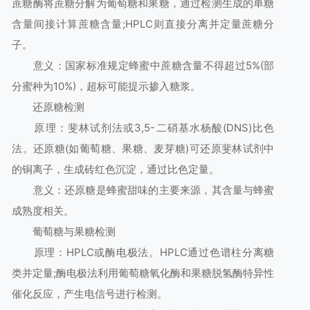
蔗糖酶将蔗糖分解为葡萄糖和果糖，通过检测生成的单糖
含量间接计算蔗糖含量;HPLC则直接分离并定量蔗糖分
子。
意义：国家标准规定蜂蜜中蔗糖含量不得超过5%(部
分蜜种为10%)，超标可能提示掺入糖浆。
还原糖检测
原理：斐林试剂法或3,5-二硝基水杨酸(DNS)比色
法。还原糖(如葡萄糖、果糖、麦芽糖)可还原斐林试剂中
的铜离子，生成砖红色沉淀，通过比色定量。
意义：还原糖是蜂蜜甜味的主要来源，其含量与蜂蜜
成熟度相关。
葡萄糖与果糖检测
原理：HPLC或酶电极法。HPLC通过色谱柱分离糖
类并定量;酶电极法利用葡萄糖氧化酶和果糖脱氢酶特异性
催化反应，产生电信号进行检测。