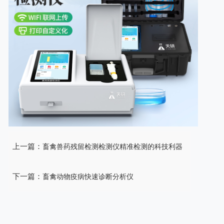
上一篇：
畜禽兽药残留检测检测仪精准检测的科技利器
下一篇：
畜禽动物疫病快速诊断分析仪