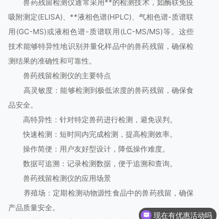
兽药残留检测仪通常采用**的检测技术，如酶联免疫
吸附测定(ELISA)、**液相色谱(HPLC)、气相色谱-质谱联
用(GC-MS)或液相色谱-质谱联用(LC-MS/MS)等。这些
技术能够特异性地识别并量化样品中的兽药残留，确保检
测结果的准确性和可靠性。
兽药残留检测仪的主要特点
高灵敏度：能够检测到极低浓度的兽药残留，确保食
品安全。
高特异性：针对特定兽药进行检测，避免误判。
快速检测：短时间内完成检测，提高检测效率。
操作简便：用户友好型设计，降低操作难度。
数据可追溯：记录检测数据，便于追溯和查询。
兽药残留检测仪的应用场景
养殖场：定期检测动物源性食品中的兽药残留，确保
产品质量安全。
现在有优惠活动吗