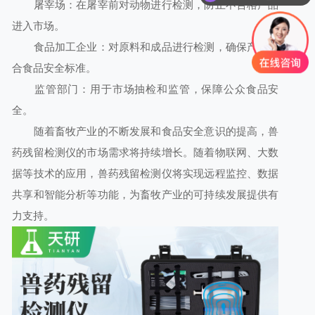
屠宰场：在屠宰前对动物进行检测，防止不合格产品
进入市场。
食品加工企业：对原料和成品进行检测，确保产品符
合食品安全标准。
监管部门：用于市场抽检和监管，保障公众食品安
全。
随着畜牧产业的不断发展和食品安全意识的提高，兽
药残留检测仪的市场需求将持续增长。随着物联网、大数
据等技术的应用，兽药残留检测仪将实现远程监控、数据
共享和智能分析等功能，为畜牧产业的可持续发展提供有
力支持。