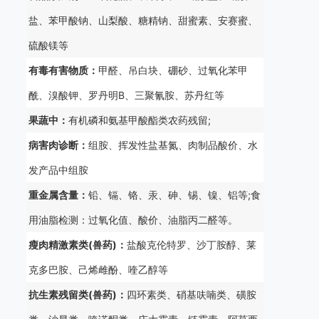
盐、苯甲酸钠、山梨酸、糖精钠、甜蜜素、安赛蜜、
硫酸镁等
有毒有害物质：
甲醛、吊白块、硼砂、过氧化苯甲
酰、溴酸钾、罗丹明B、三聚氰胺、苏丹红等
果蔬中：
有机磷和氨基甲酸酯类农药残留;
病害肉诊断：
组胺、挥发性盐基氮、肉制品酸价、水
发产品中组胺
重金属含量：
铅、镉、铬、汞、砷、锡、镍、铝等;食
用油脂检测：过氧化值、酸价、油脂丙二醛等。
瘦肉精激素类(兽药)：
盐酸克伦特罗、沙丁胺醇、莱
克多巴胺、己烯雌酚、喹乙醇等
抗生素残留类(兽药)：
四环素类、硝基呋喃类、磺胺