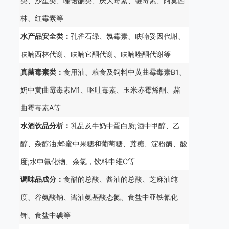
类、沙星类、喹诺酮类、庆大霉素、链霉素、阿莫西
林、红霉素等
水产品安全类：
孔雀石绿、氯霉素、呋喃妥因代谢、
呋喃西林代谢、呋喃它酮代谢、呋喃唑酮代谢等
真菌毒素类：
食用油、粮食及饲料中黄曲霉毒素B1、
奶中黄曲霉毒素M1、呕吐毒素、玉米赤霉烯酮、赭
曲霉毒素A等
水酒饮品分析：
乳品及牛奶中蛋白质;酒中甲醇、乙
醇、杂醇油;蜂蜜中果糖和葡萄糖、蔗糖、淀粉酶、酸
度;水中氰化物、余氯，饮料中维C等
调味品成分：
食醋的总酸、酱油的总酸、芝麻油纯
度、谷氨酸钠、酱油氨基酸态氮、食盐中亚铁氰化
钾、食盐中碘等